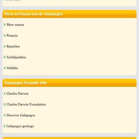
Flora en Fauna van de Galapagos
Meer natuur
Pinquin
Reptielen
Schildpadden
Wildlife
Galapagos Ecuador Info
Charles Darwin
Charles Darwin Foundation
Discover Galapagos
Galapagos geology